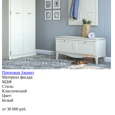
Прихожая Аконит
Материал фасада:
МДФ
Стиль:
Классический
Цвет:
Белый
от 36 000 руб.