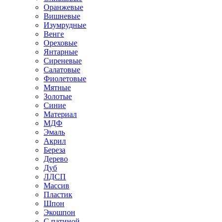
Оранжевые
Вишневые
Изумрудные
Венге
Ореховые
Янтарные
Сиреневые
Салатовые
Фиолетовые
Мятные
Золотые
Синие
Материал
МДФ
Эмаль
Акрил
Береза
Дерево
Дуб
ЛДСП
Массив
Пластик
Шпон
Экошпон
С патиной