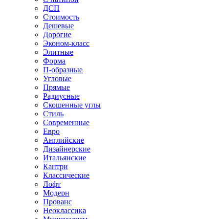
ДСП
Стоимость
Дешевые
Дорогие
Эконом-класс
Элитные
Форма
П-образные
Угловые
Прямые
Радиусные
Скошенные углы
Стиль
Современные
Евро
Английские
Дизайнерские
Итальянские
Кантри
Классические
Лофт
Модерн
Прованс
Неоклассика