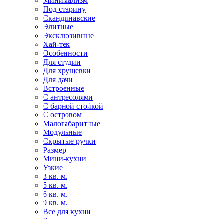
Минимализм
Под старину
Скандинавские
Элитные
Эксклюзивные
Хай-тек
Особенности
Для студии
Для хрущевки
Для дачи
Встроенные
С антресолями
С барной стойкой
С островом
Малогабаритные
Модульные
Скрытые ручки
Размер
Мини-кухни
Узкие
3 кв. м.
5 кв. м.
6 кв. м.
9 кв. м.
Все для кухни