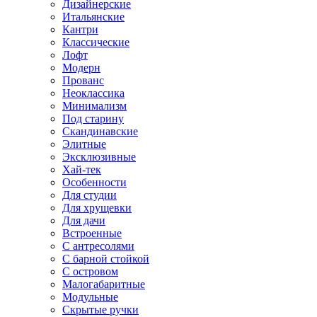
Дизайнерские
Итальянские
Кантри
Классические
Лофт
Модерн
Прованс
Неоклассика
Минимализм
Под старину
Скандинавские
Элитные
Эксклюзивные
Хай-тек
Особенности
Для студии
Для хрущевки
Для дачи
Встроенные
С антресолями
С барной стойкой
С островом
Малогабаритные
Модульные
Скрытые ручки