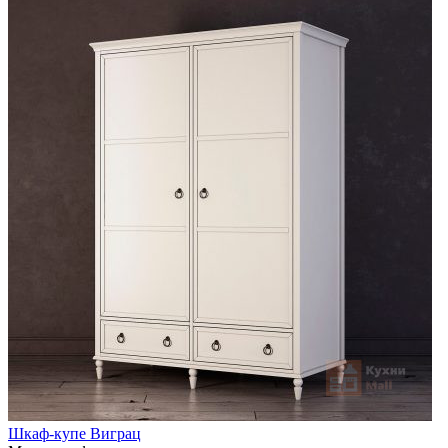
Шкаф-купе Виграц