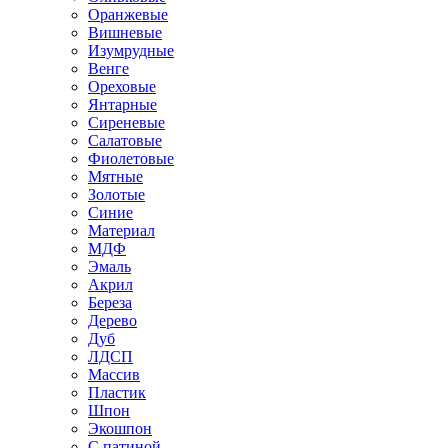
Оранжевые
Вишневые
Изумрудные
Венге
Ореховые
Янтарные
Сиреневые
Салатовые
Фиолетовые
Мятные
Золотые
Синие
Материал
МДФ
Эмаль
Акрил
Береза
Дерево
Дуб
ЛДСП
Массив
Пластик
Шпон
Экошпон
С патиной