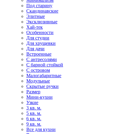
Минимализм
Под старину
Скандинавские
Элитные
Эксклюзивные
Хай-тек
Особенности
Для студии
Для хрущевки
Для дачи
Встроенные
С антресолями
С барной стойкой
С островом
Малогабаритные
Модульные
Скрытые ручки
Размер
Мини-кухни
Узкие
3 кв. м.
5 кв. м.
6 кв. м.
9 кв. м.
Все для кухни