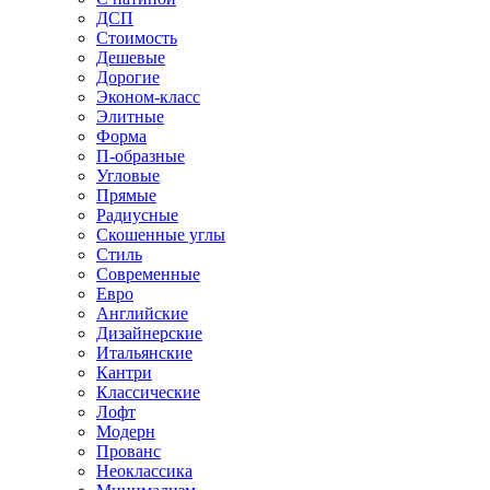
ДСП
Стоимость
Дешевые
Дорогие
Эконом-класс
Элитные
Форма
П-образные
Угловые
Прямые
Радиусные
Скошенные углы
Стиль
Современные
Евро
Английские
Дизайнерские
Итальянские
Кантри
Классические
Лофт
Модерн
Прованс
Неоклассика