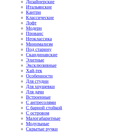
Дизайнерские
Итальянские
Кантри
Классические
Лофт
Модерн
Прованс
Неоклассика
Минимализм
Под старину
Скандинавские
Элитные
Эксклюзивные
Хай-тек
Особенности
Для студии
Для хрущевки
Для дачи
Встроенные
С антресолями
С барной стойкой
С островом
Малогабаритные
Модульные
Скрытые ручки