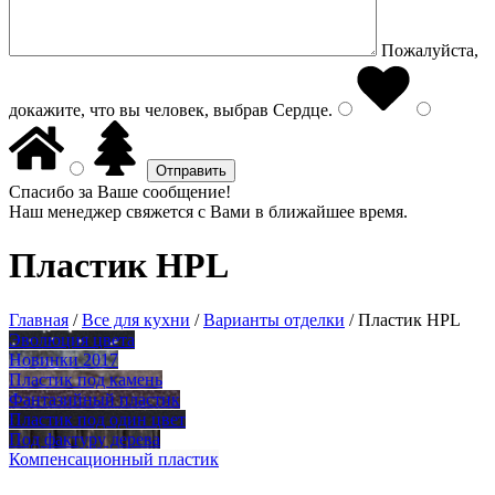
Пожалуйста,
докажите, что вы человек, выбрав
Сердце
.
Спасибо за Ваше сообщение!
Наш менеджер свяжется с Вами в ближайшее время.
Пластик HPL
Главная
/
Все для кухни
/
Варианты отделки
/
Пластик HPL
Эволюция цвета
Новинки 2017
Пластик под камень
Фантазийный пластик
Пластик под один цвет
Под фактуру дерева
Компенсационный пластик