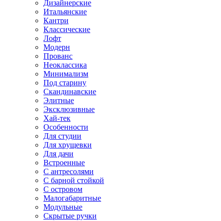
Дизайнерские
Итальянские
Кантри
Классические
Лофт
Модерн
Прованс
Неоклассика
Минимализм
Под старину
Скандинавские
Элитные
Эксклюзивные
Хай-тек
Особенности
Для студии
Для хрущевки
Для дачи
Встроенные
С антресолями
С барной стойкой
С островом
Малогабаритные
Модульные
Скрытые ручки