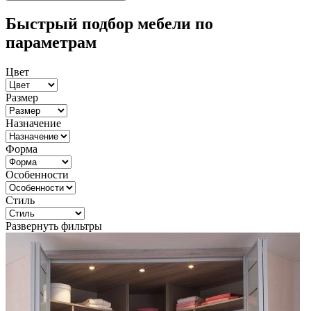
Быстрый подбор мебели по
параметрам
Цвет
Размер
Назначение
Форма
Особенности
Стиль
Развернуть фильтры