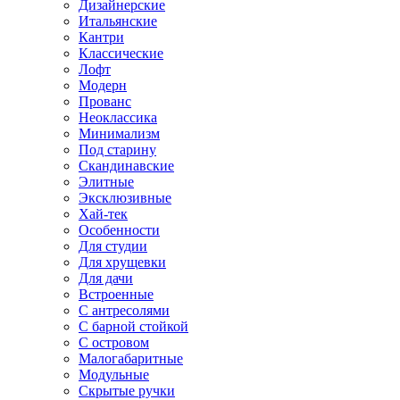
Дизайнерские
Итальянские
Кантри
Классические
Лофт
Модерн
Прованс
Неоклассика
Минимализм
Под старину
Скандинавские
Элитные
Эксклюзивные
Хай-тек
Особенности
Для студии
Для хрущевки
Для дачи
Встроенные
С антресолями
С барной стойкой
С островом
Малогабаритные
Модульные
Скрытые ручки