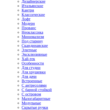
Дизайнерские
Итальянские
Кантри
Классические
Лофт
Модерн
Прованс
Неоклассика
Минимализм
Под старину
Скандинавские
Элитные
Эксклюзивные
Хай-тек
Особенности
Для студии
Для хрущевки
Для дачи
Встроенные
С антресолями
С барной стойкой
С островом
Малогабаритные
Модульные
Скрытые ручки