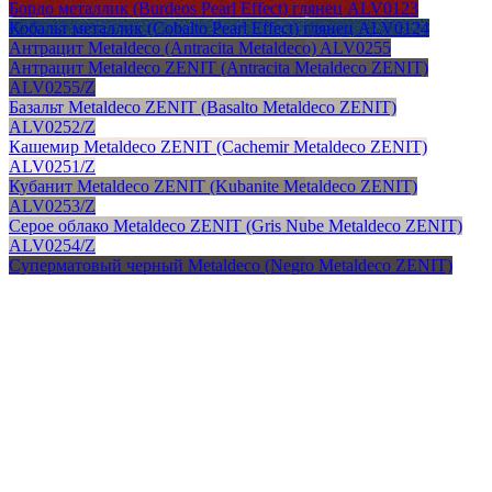
Бордо металлик (Burdeos Pearl Effect) глянец ALV0123
Кобальт металлик (Cobalto Pearl Effect) глянец ALV0124
Антрацит Metaldeco (Antracita Metaldeco) ALV0255
Антрацит Metaldeco ZENIT (Antracita Metaldeco ZENIT)
ALV0255/Z
Базальт Metaldeco ZENIT (Basalto Metaldeco ZENIT)
ALV0252/Z
Кашемир Metaldeco ZENIT (Cachemir Metaldeco ZENIT)
ALV0251/Z
Кубанит Metaldeco ZENIT (Kubanite Metaldeco ZENIT)
ALV0253/Z
Серое облако Metaldeco ZENIT (Gris Nube Metaldeco ZENIT)
ALV0254/Z
Суперматовый черный Metaldeco (Negro Metaldeco ZENIT)