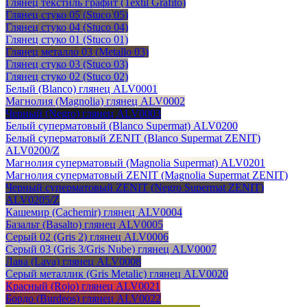
Глянец текстиль графит (Textil Grafito)
Глянец стуко 05 (Stuco 05)
Глянец стуко 04 (Stuco 04)
Глянец стуко 01 (Stuco 01)
Глянец металло 03 (Metallo 03)
Глянец стуко 03 (Stuco 03)
Глянец стуко 02 (Stuco 02)
Белый (Blanco) глянец ALV0001
Магнолия (Magnolia) глянец ALV0002
Черный (Negro) глянец ALV0003
Белый суперматовый (Blanco Supermat) ALV0200
Белый суперматовый ZENIT (Blanco Supermat ZENIT)
ALV0200/Z
Магнолия суперматовый (Magnolia Supermat) ALV0201
Магнолия суперматовый ZENIT (Magnolia Supermat ZENIT)
Черный суперматовый ZENIT (Negro Supermat ZENIT)
ALV0205/Z
Кашемир (Cachemir) глянец ALV0004
Базальт (Basalto) глянец ALV0005
Серый 02 (Gris 2) глянец ALV0006
Серый 03 (Gris 3/Gris Nube) глянец ALV0007
Лава (Lava) глянец ALV0008
Серый металлик (Gris Metalic) глянец ALV0020
Красный (Rojo) глянец ALV0021
Бордо (Burdeos) глянец ALV0022