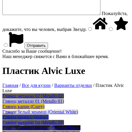
Пожалуйста,
докажите, что вы человек, выбрав
Звезду
.
Спасибо за Ваше сообщение!
Наш менеджер свяжется с Вами в ближайшее время.
Пластик Alvic Luxe
Главная
/
Все для кухни
/
Варианты отделки
/
Пластик Alvic
Luxe
Глянец металло 02 (Metallo 02)
Глянец металло 01 (Metallo 01)
Глянец карри (Curry)
Глянец белый мрамор (Oriental White)
Глянец индиго (Indigo)
Глянец металло 04 (Metallo 04)
Глянец черный мрамор (Oriental Black)