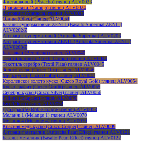
Фисташковый (Pistacho) глянец ALV0023
Оранжевый (Naranja) глянец ALV0024
Антрацит (Antracita) глянец ALV0025
Олива (Olivo) глянец ALV0051
Базальт суперматовый ZENIT (Basalto Supermat ZENIT)
ALV0202/Z
Антрацит суперматовый (Antracita Supermat) ALV0203
Антрацит суперматовый ZENIT (Antracita Supermat ZENIT)
ALV0203/Z
Баклажан (Berenjena) глянец ALV0040
Текстиль золото (Textil Dorado) глянец ALV0044
Текстиль серебро (Textil Plata) глянец ALV0045
Золото куско (Cuzco Oro) глянец ALV0046
Медь куско (Cuzco Cobre) глянец ALV0047
Королевское золото куско (Cuzco Royal Gold) глянец ALV0054
Куско графит (Cuzco Grafitt) глянец ALV0055
Серебро куско (Cuzco Silver) глянец ALV0056
Гайана (Guayana) глянец ALV0050
Вяз (Olmo) глянец ALV0052
Дуб фраппе (Roble Frappe) глянец ALV0053
Меланж 1 (Melange 1) глянец ALV0070
Меланж 4 (Melange 4) глянец ALV0070
Красная медь куско (Cuzco Copper) глянец ALV0009
Антрацит металлик (Antracita Pearl Effect) глянец ALV0121
Базальт металлик (Basalto Pearl Effect) глянец ALV0122