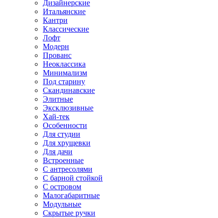
Дизайнерские
Итальянские
Кантри
Классические
Лофт
Модерн
Прованс
Неоклассика
Минимализм
Под старину
Скандинавские
Элитные
Эксклюзивные
Хай-тек
Особенности
Для студии
Для хрущевки
Для дачи
Встроенные
С антресолями
С барной стойкой
С островом
Малогабаритные
Модульные
Скрытые ручки