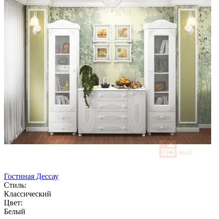
Гостиная Дессау
Стиль:
Классический
Цвет:
Белый