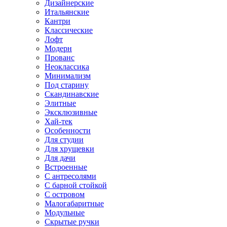
Дизайнерские
Итальянские
Кантри
Классические
Лофт
Модерн
Прованс
Неоклассика
Минимализм
Под старину
Скандинавские
Элитные
Эксклюзивные
Хай-тек
Особенности
Для студии
Для хрущевки
Для дачи
Встроенные
С антресолями
С барной стойкой
С островом
Малогабаритные
Модульные
Скрытые ручки