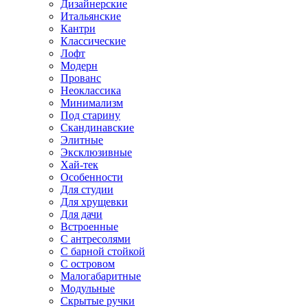
Дизайнерские
Итальянские
Кантри
Классические
Лофт
Модерн
Прованс
Неоклассика
Минимализм
Под старину
Скандинавские
Элитные
Эксклюзивные
Хай-тек
Особенности
Для студии
Для хрущевки
Для дачи
Встроенные
С антресолями
С барной стойкой
С островом
Малогабаритные
Модульные
Скрытые ручки