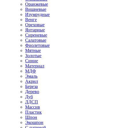
Оранжевые
Вишневые
Изумрудные
Венге
Ореховые
Янтарные
Сиреневые
Салатовые
Фиолетовые
Мятные
Золотые
Синие
Материал
МДФ
Эмаль
Акрил
Береза
Дерево
Дуб
ЛДСП
Массив
Пластик
Шпон
Экошпон
С патиной