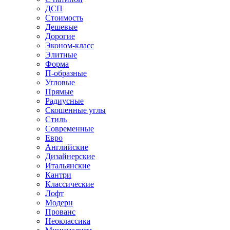
ДСП
Стоимость
Дешевые
Дорогие
Эконом-класс
Элитные
Форма
П-образные
Угловые
Прямые
Радиусные
Скошенные углы
Стиль
Современные
Евро
Английские
Дизайнерские
Итальянские
Кантри
Классические
Лофт
Модерн
Прованс
Неоклассика