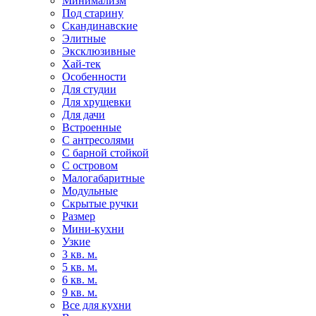
Минимализм
Под старину
Скандинавские
Элитные
Эксклюзивные
Хай-тек
Особенности
Для студии
Для хрущевки
Для дачи
Встроенные
С антресолями
С барной стойкой
С островом
Малогабаритные
Модульные
Скрытые ручки
Размер
Мини-кухни
Узкие
3 кв. м.
5 кв. м.
6 кв. м.
9 кв. м.
Все для кухни