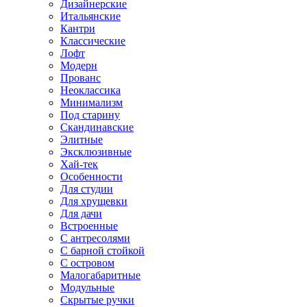
Дизайнерские
Итальянские
Кантри
Классические
Лофт
Модерн
Прованс
Неоклассика
Минимализм
Под старину
Скандинавские
Элитные
Эксклюзивные
Хай-тек
Особенности
Для студии
Для хрущевки
Для дачи
Встроенные
С антресолями
С барной стойкой
С островом
Малогабаритные
Модульные
Скрытые ручки