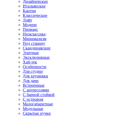
Дизайнерские
Итальянские
Кантри
Классические
Лофт
Модерн
Прованс
Неоклассика
Минимализм
Под старину
Скандинавские
Элитные
Эксклюзивные
Хай-тек
Особенности
Для студии
Для хрущевки
Для дачи
Встроенные
С антресолями
С барной стойкой
С островом
Малогабаритные
Модульные
Скрытые ручки