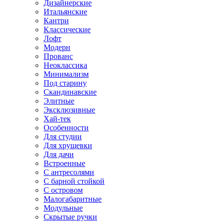
Дизайнерские
Итальянские
Кантри
Классические
Лофт
Модерн
Прованс
Неоклассика
Минимализм
Под старину
Скандинавские
Элитные
Эксклюзивные
Хай-тек
Особенности
Для студии
Для хрущевки
Для дачи
Встроенные
С антресолями
С барной стойкой
С островом
Малогабаритные
Модульные
Скрытые ручки