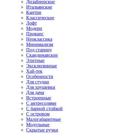
Дизайнерские
Итальянские
Кантри
Классические
Лофт
Модерн
Прованс
Неоклассика
Минимализм
Под старину
Скандинавские
Элитные
Эксклюзивные
Хай-тек
Особенности
Для студии
Для хрущевки
Для дачи
Встроенные
С антресолями
С барной стойкой
С островом
Малогабаритные
Модульные
Скрытые ручки