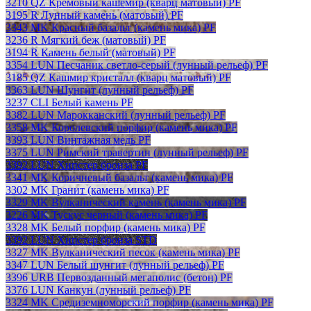
3210 QZ Кремовый кашемир (кварц матовый) PF
3195 R Лунный камень (матовый) PF
3343 MK Красный базальт (камень мика) PF
3236 R Мягкий беж (матовый) PF
3194 R Камень белый (матовый) PF
3354 LUN Песчаник светло-серый (лунный рельеф) PF
3185 QZ Кашмир кристалл (кварц матовый) PF
3363 LUN Шунгит (лунный рельеф) PF
3237 CLI Белый камень PF
3382 LUN Марокканский (лунный рельеф) PF
3358 MK Королевский порфир (камень мика) PF
3393 LUN Винтажная медь PF
3375 LUN Римский травертин (лунный рельеф) PF
3392 LUN Хипстер бронза PF
3341 MK Коричневый базальт (камень мика) PF
3302 MK Гранит (камень мика) PF
3329 MK Вулканический камень (камень мика) PF
3226 MK Тускус черный (камень мика) PF
3328 MK Белый порфир (камень мика) PF
3392 LUN Хипстер бронза STD
3327 MK Вулканический песок (камень мика) PF
3347 LUN Белый шунгит (лунный рельеф) PF
3396 URB Первозданный мегаполис (бетон) PF
3376 LUN Канкун (лунный рельеф) PF
3324 MK Средиземноморский порфир (камень мика) PF