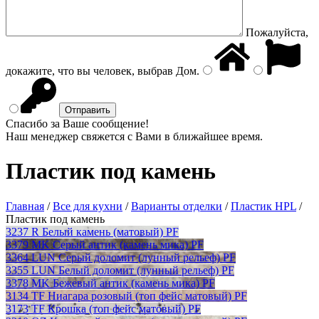
Пожалуйста,
докажите, что вы человек, выбрав
Дом
.
Спасибо за Ваше сообщение!
Наш менеджер свяжется с Вами в ближайшее время.
Пластик под камень
Главная
/
Все для кухни
/
Варианты отделки
/
Пластик HPL
/
Пластик под камень
3237 R Белый камень (матовый) PF
3379 MK Серый антик (камень мика) PF
3364 LUN Серый доломит (лунный рельеф) PF
3355 LUN Белый доломит (лунный рельеф) PF
3378 MK Бежевый антик (камень мика) PF
3134 TF Ниагара розовый (топ фейс матовый) PF
3173 TF Крошка (топ фейс матовый) PF