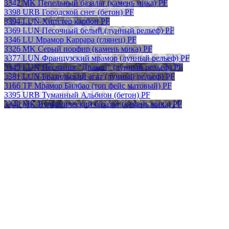
3342 MK Пепельный базальт (камень мика) PF
3398 URB Городской снег (бетон) PF
3394 LUN Хипстер карбон PF
3369 LUN Песочный белый (лунный рельеф) PF
3346 LU Мрамор Каррара (глянец) PF
3326 MK Серый порфир (камень мика) PF
3377 LUN Французский мрамор (лунный рельеф) PF
3349 LUN Песчаник "Дракон" (лунный рельеф) PF
3381 LUN Бразильский агат (лунный рельеф) PF
3166 TF Мрамор Билбао (топ фейс матовый) PF
3395 URB Туманный Альбион (бетон) PF
3340 MK Вулканический базальт (камень мика) PF