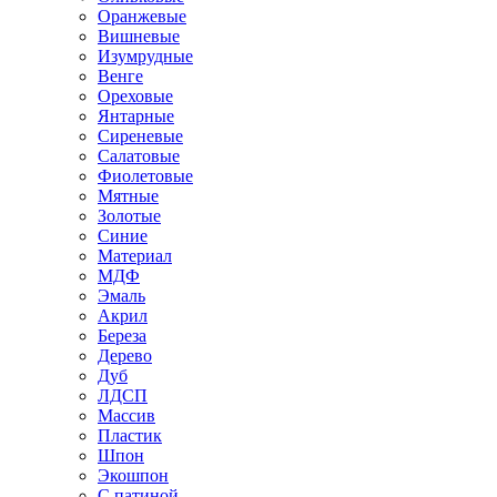
Оранжевые
Вишневые
Изумрудные
Венге
Ореховые
Янтарные
Сиреневые
Салатовые
Фиолетовые
Мятные
Золотые
Синие
Материал
МДФ
Эмаль
Акрил
Береза
Дерево
Дуб
ЛДСП
Массив
Пластик
Шпон
Экошпон
С патиной