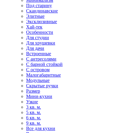
Минимализм
Под старину
Скандинавские
Элитные
Эксклюзивные
Хай-тек
Особенности
Для студии
Для хрущевки
Для дачи
Встроенные
С антресолями
С барной стойкой
С островом
Малогабаритные
Модульные
Скрытые ручки
Размер
Мини-кухни
Узкие
3 кв. м.
5 кв. м.
6 кв. м.
9 кв. м.
Все для кухни