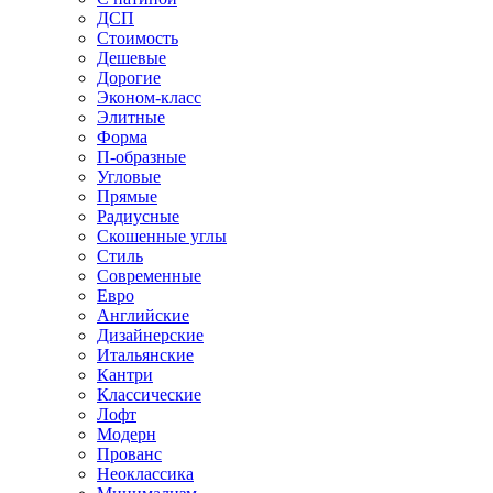
ДСП
Стоимость
Дешевые
Дорогие
Эконом-класс
Элитные
Форма
П-образные
Угловые
Прямые
Радиусные
Скошенные углы
Стиль
Современные
Евро
Английские
Дизайнерские
Итальянские
Кантри
Классические
Лофт
Модерн
Прованс
Неоклассика