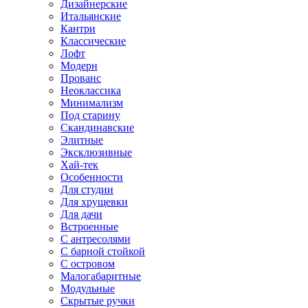
Дизайнерские
Итальянские
Кантри
Классические
Лофт
Модерн
Прованс
Неоклассика
Минимализм
Под старину
Скандинавские
Элитные
Эксклюзивные
Хай-тек
Особенности
Для студии
Для хрущевки
Для дачи
Встроенные
С антресолями
С барной стойкой
С островом
Малогабаритные
Модульные
Скрытые ручки