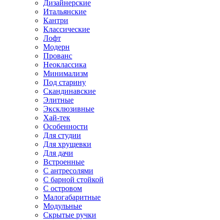
Дизайнерские
Итальянские
Кантри
Классические
Лофт
Модерн
Прованс
Неоклассика
Минимализм
Под старину
Скандинавские
Элитные
Эксклюзивные
Хай-тек
Особенности
Для студии
Для хрущевки
Для дачи
Встроенные
С антресолями
С барной стойкой
С островом
Малогабаритные
Модульные
Скрытые ручки