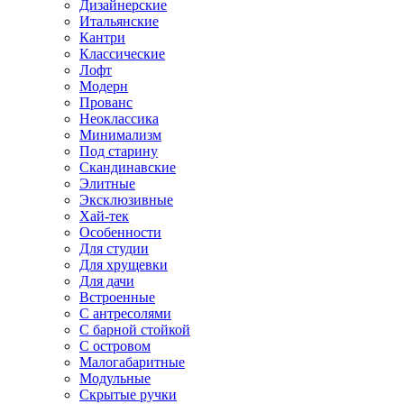
Дизайнерские
Итальянские
Кантри
Классические
Лофт
Модерн
Прованс
Неоклассика
Минимализм
Под старину
Скандинавские
Элитные
Эксклюзивные
Хай-тек
Особенности
Для студии
Для хрущевки
Для дачи
Встроенные
С антресолями
С барной стойкой
С островом
Малогабаритные
Модульные
Скрытые ручки