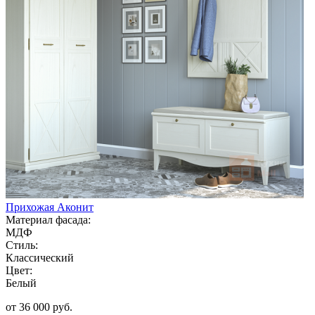
Прихожая Аконит
Материал фасада:
МДФ
Стиль:
Классический
Цвет:
Белый
от 36 000 руб.