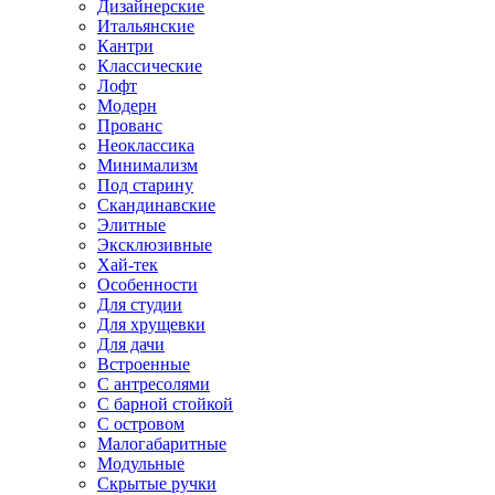
Дизайнерские
Итальянские
Кантри
Классические
Лофт
Модерн
Прованс
Неоклассика
Минимализм
Под старину
Скандинавские
Элитные
Эксклюзивные
Хай-тек
Особенности
Для студии
Для хрущевки
Для дачи
Встроенные
С антресолями
С барной стойкой
С островом
Малогабаритные
Модульные
Скрытые ручки