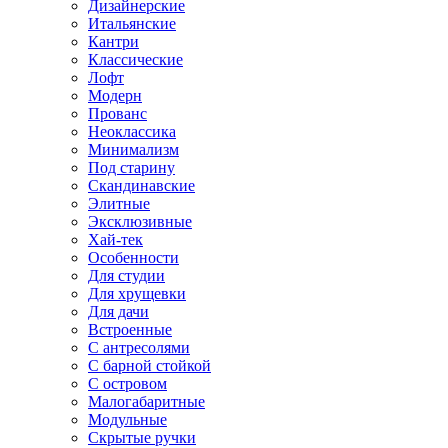
Дизайнерские
Итальянские
Кантри
Классические
Лофт
Модерн
Прованс
Неоклассика
Минимализм
Под старину
Скандинавские
Элитные
Эксклюзивные
Хай-тек
Особенности
Для студии
Для хрущевки
Для дачи
Встроенные
С антресолями
С барной стойкой
С островом
Малогабаритные
Модульные
Скрытые ручки