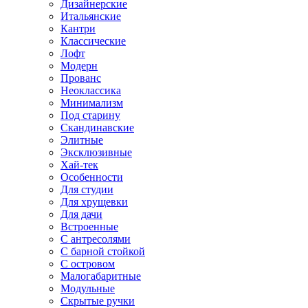
Дизайнерские
Итальянские
Кантри
Классические
Лофт
Модерн
Прованс
Неоклассика
Минимализм
Под старину
Скандинавские
Элитные
Эксклюзивные
Хай-тек
Особенности
Для студии
Для хрущевки
Для дачи
Встроенные
С антресолями
С барной стойкой
С островом
Малогабаритные
Модульные
Скрытые ручки