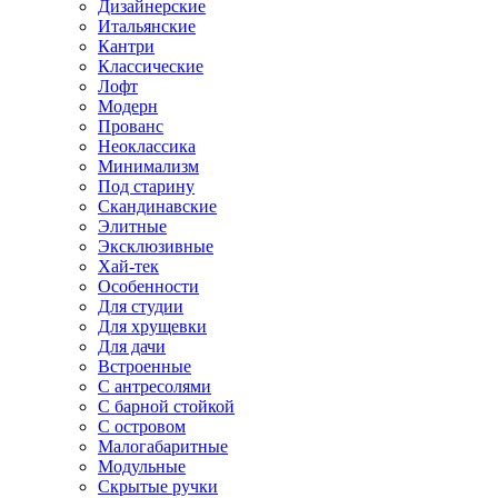
Дизайнерские
Итальянские
Кантри
Классические
Лофт
Модерн
Прованс
Неоклассика
Минимализм
Под старину
Скандинавские
Элитные
Эксклюзивные
Хай-тек
Особенности
Для студии
Для хрущевки
Для дачи
Встроенные
С антресолями
С барной стойкой
С островом
Малогабаритные
Модульные
Скрытые ручки