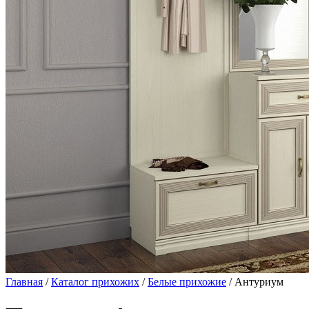
Главная
/
Каталог прихожих
/
Белые прихожие
/ Антуриум