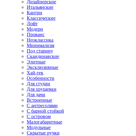
Дизайнерские
Итальянские
Кантри
Классические
Лофт
Модерн
Прованс
Неоклассика
Минимализм
Под старину
Скандинавские
Элитные
Эксклюзивные
Хай-тек
Особенности
Для студии
Для хрущевки
Для дачи
Встроенные
С антресолями
С барной стойкой
С островом
Малогабаритные
Модульные
Скрытые ручки