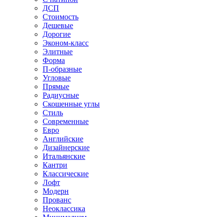
ДСП
Стоимость
Дешевые
Дорогие
Эконом-класс
Элитные
Форма
П-образные
Угловые
Прямые
Радиусные
Скошенные углы
Стиль
Современные
Евро
Английские
Дизайнерские
Итальянские
Кантри
Классические
Лофт
Модерн
Прованс
Неоклассика