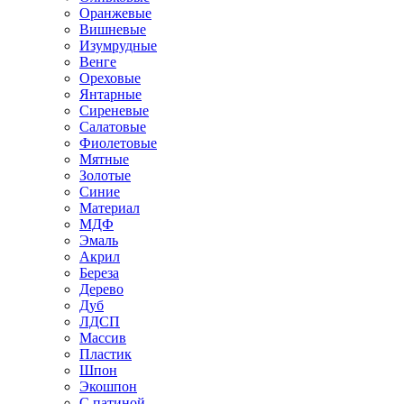
Оранжевые
Вишневые
Изумрудные
Венге
Ореховые
Янтарные
Сиреневые
Салатовые
Фиолетовые
Мятные
Золотые
Синие
Материал
МДФ
Эмаль
Акрил
Береза
Дерево
Дуб
ЛДСП
Массив
Пластик
Шпон
Экошпон
С патиной