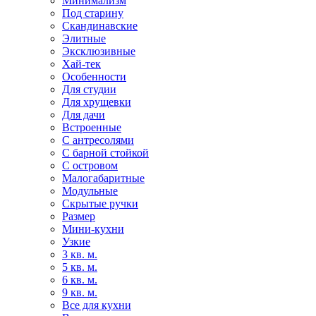
Минимализм
Под старину
Скандинавские
Элитные
Эксклюзивные
Хай-тек
Особенности
Для студии
Для хрущевки
Для дачи
Встроенные
С антресолями
С барной стойкой
С островом
Малогабаритные
Модульные
Скрытые ручки
Размер
Мини-кухни
Узкие
3 кв. м.
5 кв. м.
6 кв. м.
9 кв. м.
Все для кухни