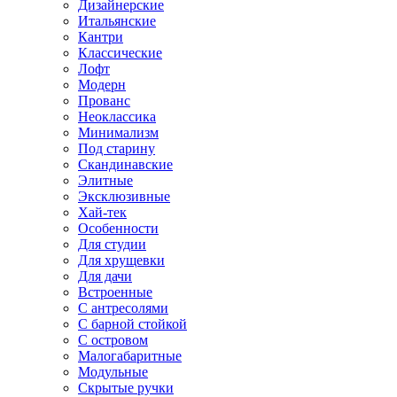
Дизайнерские
Итальянские
Кантри
Классические
Лофт
Модерн
Прованс
Неоклассика
Минимализм
Под старину
Скандинавские
Элитные
Эксклюзивные
Хай-тек
Особенности
Для студии
Для хрущевки
Для дачи
Встроенные
С антресолями
С барной стойкой
С островом
Малогабаритные
Модульные
Скрытые ручки