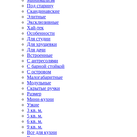
Минимализм
Под старину
Скандинавские
Элитные
Эксклюзивные
Хай-тек
Особенности
Для студии
Для хрущевки
Для дачи
Встроенные
С антресолями
С барной стойкой
С островом
Малогабаритные
Модульные
Скрытые ручки
Размер
Мини-кухни
Узкие
3 кв. м.
5 кв. м.
6 кв. м.
9 кв. м.
Все для кухни