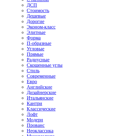
ДСП
Стоимость
Дешевые
Дорогие
Эконом-класс
Элитные
Форма
П-образные
Угловые
Прямые
Радиусные
Скошенные углы
Стиль
Современные
Евро
Английские
Дизайнерские
Итальянские
Кантри
Классические
Лофт
Модерн
Прованс
Неоклассика