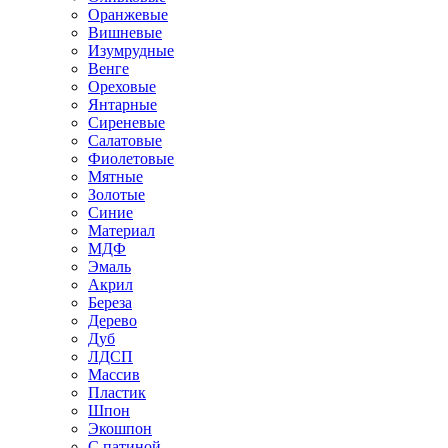
Оранжевые
Вишневые
Изумрудные
Венге
Ореховые
Янтарные
Сиреневые
Салатовые
Фиолетовые
Мятные
Золотые
Синие
Материал
МДФ
Эмаль
Акрил
Береза
Дерево
Дуб
ЛДСП
Массив
Пластик
Шпон
Экошпон
С патиной