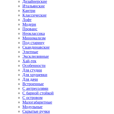
Дизайнерские
Итальянские
Кантри
Классические
Лофт
Модерн
Прованс
Неоклассика
Минимализм
Под старину
Скандинавские
Элитные
Эксклюзивные
Хай-тек
Особенности
Для студии
Для хрущевки
Для дачи
Встроенные
С антресолями
С барной стойкой
С островом
Малогабаритные
Модульные
Скрытые ручки