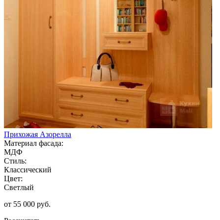
Прихожая Азорелла
Материал фасада:
МДФ
Стиль:
Классический
Цвет:
Светлый
от 55 000 руб.