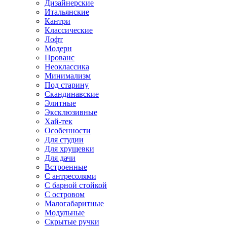
Дизайнерские
Итальянские
Кантри
Классические
Лофт
Модерн
Прованс
Неоклассика
Минимализм
Под старину
Скандинавские
Элитные
Эксклюзивные
Хай-тек
Особенности
Для студии
Для хрущевки
Для дачи
Встроенные
С антресолями
С барной стойкой
С островом
Малогабаритные
Модульные
Скрытые ручки