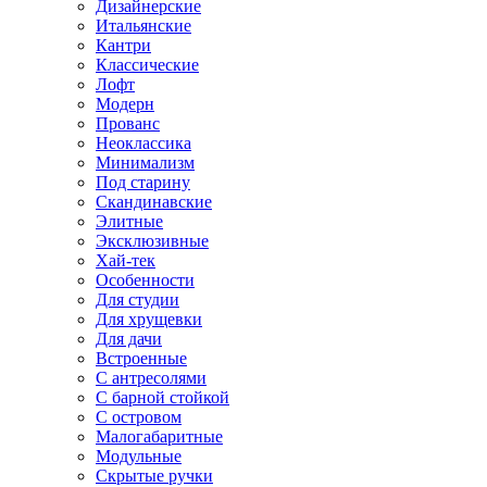
Дизайнерские
Итальянские
Кантри
Классические
Лофт
Модерн
Прованс
Неоклассика
Минимализм
Под старину
Скандинавские
Элитные
Эксклюзивные
Хай-тек
Особенности
Для студии
Для хрущевки
Для дачи
Встроенные
С антресолями
С барной стойкой
С островом
Малогабаритные
Модульные
Скрытые ручки