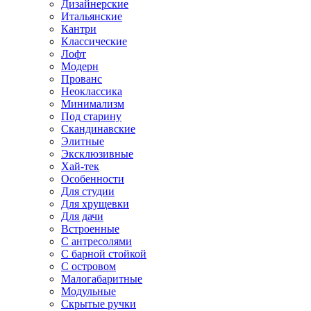
Дизайнерские
Итальянские
Кантри
Классические
Лофт
Модерн
Прованс
Неоклассика
Минимализм
Под старину
Скандинавские
Элитные
Эксклюзивные
Хай-тек
Особенности
Для студии
Для хрущевки
Для дачи
Встроенные
С антресолями
С барной стойкой
С островом
Малогабаритные
Модульные
Скрытые ручки