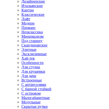
Дизайнерские
Итальянские
Кантри
Классические
Лофт
Модерн
Прованс
Неоклассика
Минимализм
Под старину
Скандинавские
Элитные
Эксклюзивные
Хай-тек
Особенности
Для студии
Для хрущевки
Для дачи
Встроенные
С антресолями
С барной стойкой
С островом
Малогабаритные
Модульные
Скрытые ручки