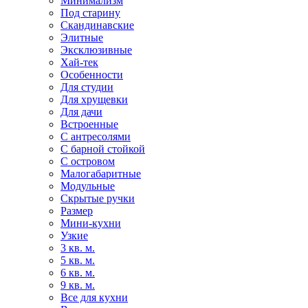
Минимализм
Под старину
Скандинавские
Элитные
Эксклюзивные
Хай-тек
Особенности
Для студии
Для хрущевки
Для дачи
Встроенные
С антресолями
С барной стойкой
С островом
Малогабаритные
Модульные
Скрытые ручки
Размер
Мини-кухни
Узкие
3 кв. м.
5 кв. м.
6 кв. м.
9 кв. м.
Все для кухни