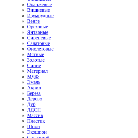
Оранжевые
Вишневые
Изумрудные
Венге
Ореховые
Янтарные
Сиреневые
Салатовые
Фиолетовые
Мятные
Золотые
Синие
Материал
МДФ
Эмаль
Акрил
Береза
Дерево
Дуб
ЛДСП
Массив
Пластик
Шпон
Экошпон
С патиной