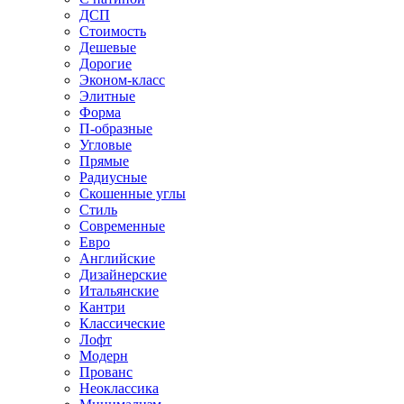
ДСП
Стоимость
Дешевые
Дорогие
Эконом-класс
Элитные
Форма
П-образные
Угловые
Прямые
Радиусные
Скошенные углы
Стиль
Современные
Евро
Английские
Дизайнерские
Итальянские
Кантри
Классические
Лофт
Модерн
Прованс
Неоклассика