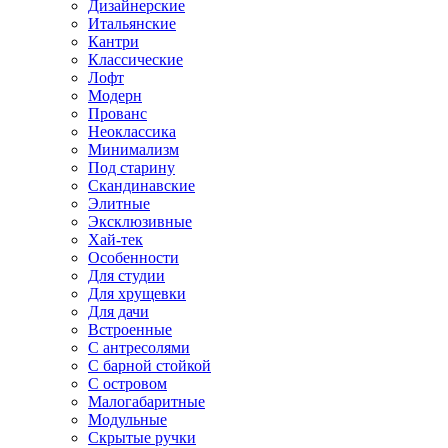
Дизайнерские
Итальянские
Кантри
Классические
Лофт
Модерн
Прованс
Неоклассика
Минимализм
Под старину
Скандинавские
Элитные
Эксклюзивные
Хай-тек
Особенности
Для студии
Для хрущевки
Для дачи
Встроенные
С антресолями
С барной стойкой
С островом
Малогабаритные
Модульные
Скрытые ручки