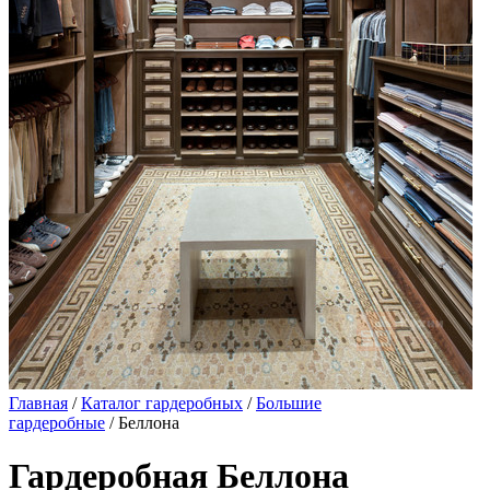
Главная
/
Каталог гардеробных
/
Большие
гардеробные
/ Беллона
Гардеробная Беллона