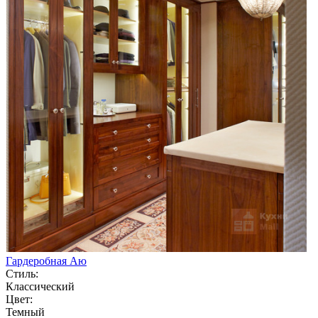
Гардеробная Аю
Стиль:
Классический
Цвет:
Темный