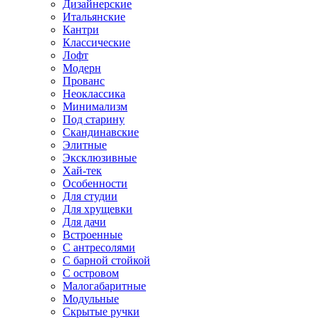
Дизайнерские
Итальянские
Кантри
Классические
Лофт
Модерн
Прованс
Неоклассика
Минимализм
Под старину
Скандинавские
Элитные
Эксклюзивные
Хай-тек
Особенности
Для студии
Для хрущевки
Для дачи
Встроенные
С антресолями
С барной стойкой
С островом
Малогабаритные
Модульные
Скрытые ручки