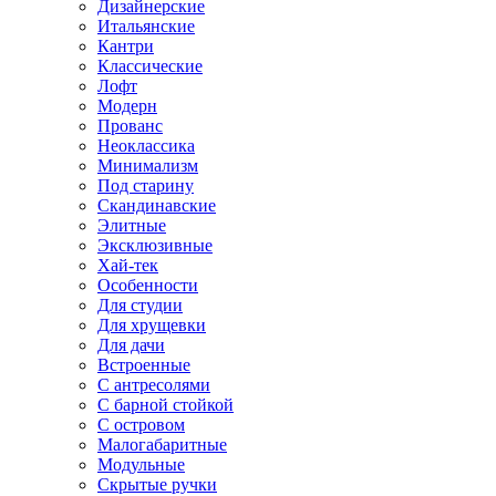
Дизайнерские
Итальянские
Кантри
Классические
Лофт
Модерн
Прованс
Неоклассика
Минимализм
Под старину
Скандинавские
Элитные
Эксклюзивные
Хай-тек
Особенности
Для студии
Для хрущевки
Для дачи
Встроенные
С антресолями
С барной стойкой
С островом
Малогабаритные
Модульные
Скрытые ручки