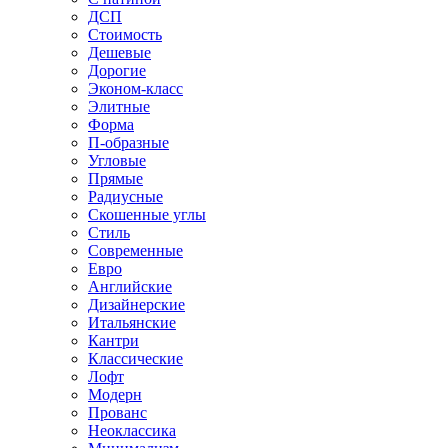
ДСП
Стоимость
Дешевые
Дорогие
Эконом-класс
Элитные
Форма
П-образные
Угловые
Прямые
Радиусные
Скошенные углы
Стиль
Современные
Евро
Английские
Дизайнерские
Итальянские
Кантри
Классические
Лофт
Модерн
Прованс
Неоклассика