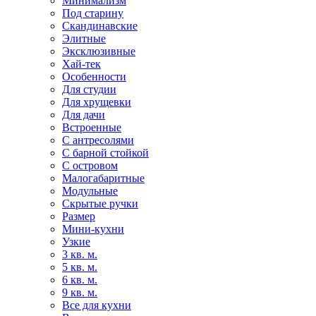
Минимализм
Под старину
Скандинавские
Элитные
Эксклюзивные
Хай-тек
Особенности
Для студии
Для хрущевки
Для дачи
Встроенные
С антресолями
С барной стойкой
С островом
Малогабаритные
Модульные
Скрытые ручки
Размер
Мини-кухни
Узкие
3 кв. м.
5 кв. м.
6 кв. м.
9 кв. м.
Все для кухни