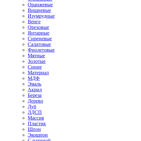
Оранжевые
Вишневые
Изумрудные
Венге
Ореховые
Янтарные
Сиреневые
Салатовые
Фиолетовые
Мятные
Золотые
Синие
Материал
МДФ
Эмаль
Акрил
Береза
Дерево
Дуб
ЛДСП
Массив
Пластик
Шпон
Экошпон
С патиной