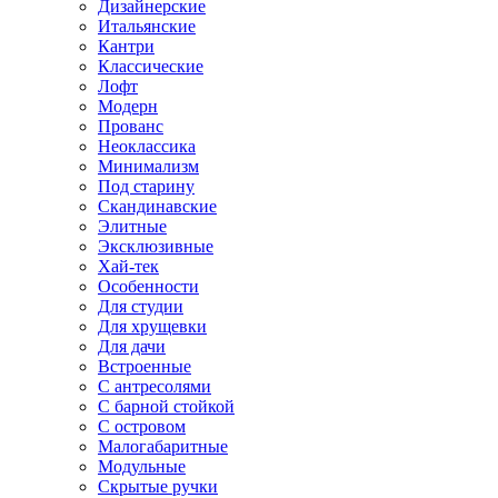
Дизайнерские
Итальянские
Кантри
Классические
Лофт
Модерн
Прованс
Неоклассика
Минимализм
Под старину
Скандинавские
Элитные
Эксклюзивные
Хай-тек
Особенности
Для студии
Для хрущевки
Для дачи
Встроенные
С антресолями
С барной стойкой
С островом
Малогабаритные
Модульные
Скрытые ручки