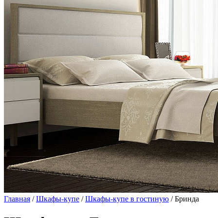
Главная
/
Шкафы-купе
/
Шкафы-купе в гостиную
/ Бринда