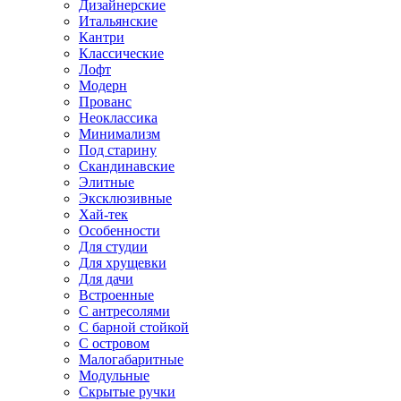
Дизайнерские
Итальянские
Кантри
Классические
Лофт
Модерн
Прованс
Неоклассика
Минимализм
Под старину
Скандинавские
Элитные
Эксклюзивные
Хай-тек
Особенности
Для студии
Для хрущевки
Для дачи
Встроенные
С антресолями
С барной стойкой
С островом
Малогабаритные
Модульные
Скрытые ручки