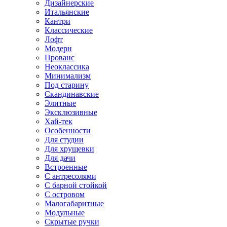
Дизайнерские
Итальянские
Кантри
Классические
Лофт
Модерн
Прованс
Неоклассика
Минимализм
Под старину
Скандинавские
Элитные
Эксклюзивные
Хай-тек
Особенности
Для студии
Для хрущевки
Для дачи
Встроенные
С антресолями
С барной стойкой
С островом
Малогабаритные
Модульные
Скрытые ручки