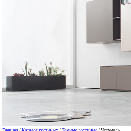
Главная
/
Каталог гостиных
/
Темные гостиные
/ Четумаль