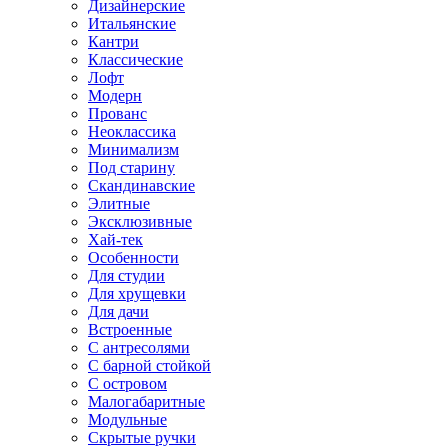
Дизайнерские
Итальянские
Кантри
Классические
Лофт
Модерн
Прованс
Неоклассика
Минимализм
Под старину
Скандинавские
Элитные
Эксклюзивные
Хай-тек
Особенности
Для студии
Для хрущевки
Для дачи
Встроенные
С антресолями
С барной стойкой
С островом
Малогабаритные
Модульные
Скрытые ручки