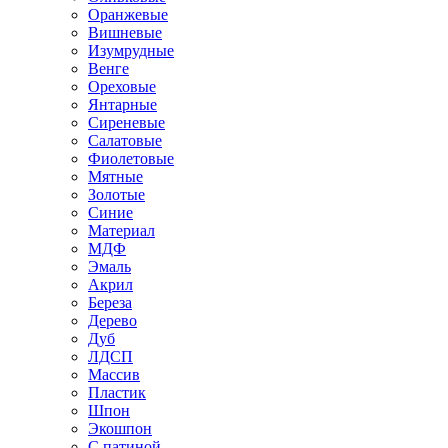
Оранжевые
Вишневые
Изумрудные
Венге
Ореховые
Янтарные
Сиреневые
Салатовые
Фиолетовые
Мятные
Золотые
Синие
Материал
МДФ
Эмаль
Акрил
Береза
Дерево
Дуб
ЛДСП
Массив
Пластик
Шпон
Экошпон
С патиной