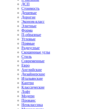
ДСП
Стоимость
Дешевые
Дорогие
Эконом-класс
Элитные
Форма
П-образные
Угловые
Прямые
Радиусные
Скошенные углы
Стиль
Современные
Евро
Английские
Дизайнерские
Итальянские
Кантри
Классические
Лофт
Модерн
Прованс
Неоклассика