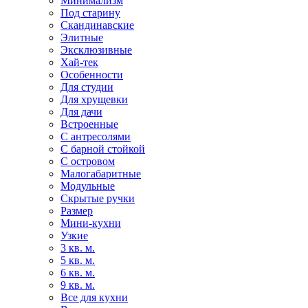
Минимализм
Под старину
Скандинавские
Элитные
Эксклюзивные
Хай-тек
Особенности
Для студии
Для хрущевки
Для дачи
Встроенные
С антресолями
С барной стойкой
С островом
Малогабаритные
Модульные
Скрытые ручки
Размер
Мини-кухни
Узкие
3 кв. м.
5 кв. м.
6 кв. м.
9 кв. м.
Все для кухни