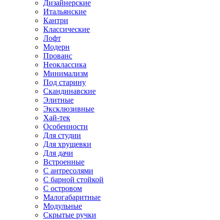
Дизайнерские
Итальянские
Кантри
Классические
Лофт
Модерн
Прованс
Неоклассика
Минимализм
Под старину
Скандинавские
Элитные
Эксклюзивные
Хай-тек
Особенности
Для студии
Для хрущевки
Для дачи
Встроенные
С антресолями
С барной стойкой
С островом
Малогабаритные
Модульные
Скрытые ручки