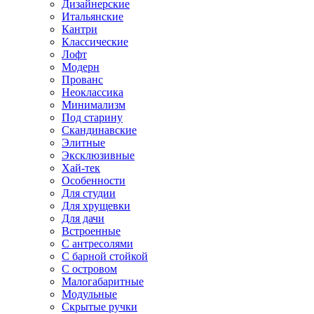
Дизайнерские
Итальянские
Кантри
Классические
Лофт
Модерн
Прованс
Неоклассика
Минимализм
Под старину
Скандинавские
Элитные
Эксклюзивные
Хай-тек
Особенности
Для студии
Для хрущевки
Для дачи
Встроенные
С антресолями
С барной стойкой
С островом
Малогабаритные
Модульные
Скрытые ручки