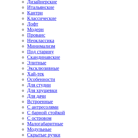
Дизайнерские
Итальянские
Кантри
Классические
Лофт
Модерн
Прованс
Неоклассика
Минимализм
Под старину
Скандинавские
Элитные
Эксклюзивные
Хай-тек
Особенности
Для студии
Для хрущевки
Для дачи
Встроенные
С антресолями
С барной стойкой
С островом
Малогабаритные
Модульные
Скрытые ручки