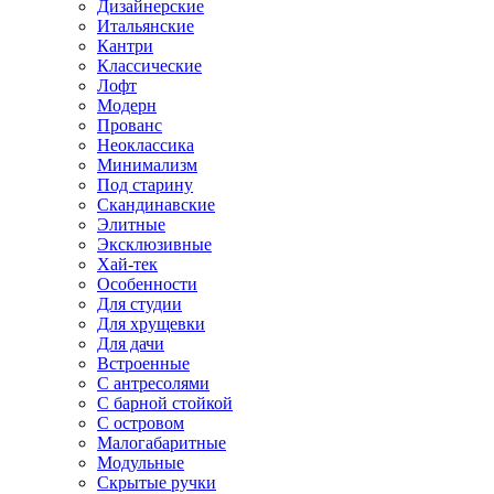
Дизайнерские
Итальянские
Кантри
Классические
Лофт
Модерн
Прованс
Неоклассика
Минимализм
Под старину
Скандинавские
Элитные
Эксклюзивные
Хай-тек
Особенности
Для студии
Для хрущевки
Для дачи
Встроенные
С антресолями
С барной стойкой
С островом
Малогабаритные
Модульные
Скрытые ручки